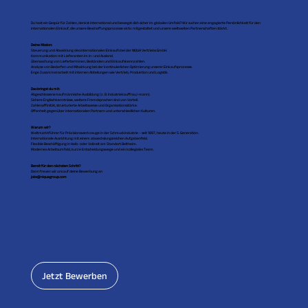
Du hast ein Gespür für Zahlen, denkst international und bewegst dich sicher im globalen Umfeld? Wir suchen eine engagierte Persönlichkeit für den
internationalen Einkauf, die unsere Beschaffungsprozesse aktiv mitgestaltet und unsere weltweiten Partnerschaften stärkt.
Deine Mission:
Steuerung und Abwicklung des internationalen Einkaufs bei der NIQUA Vertriebs GmbH.
Kommunikation mit Lieferanten im In- und Ausland.
Überwachung von Lieferterminen, Beständen und Einkaufskennzahlen.
Analyse von Bedarfen und Mitwirkung bei der kontinuierlichen Optimierung unserer Einkaufsprozesse.
Enge Zusammenarbeit mit internen Abteilungen wie Vertrieb, Produktion und Logistik.
Das bringst du mit:
Abgeschlossene kaufmännische Ausbildung (z. B. Industriekauffrau/-mann).
Sichere Englischkenntnisse, weitere Fremdsprachen sind von Vorteil.
Zahlenaffinität, strukturierte Arbeitsweise und Organisationsstärke.
Offenheit gegenüber internationalen Partnern und unterschiedlichen Kulturen.
Warum wir?
Weltmarktführer für Präzisionswerkzeuge in der Schmuckindustrie – seit 1897, heute in der 5. Generation.
Internationale Ausrichtung mit einem abwechslungsreichen Aufgabenfeld.
Flexible Beschäftigung in Halb- oder Vollzeit am Standort Beltheim.
Modernes Arbeitsumfeld, kurze Entscheidungswege und ein kollegiales Team.
Bereit für den nächsten Schritt?
Dann freuen wir uns auf deine Bewerbung an
jobs@niquagroup.com
Jetzt Bewerben