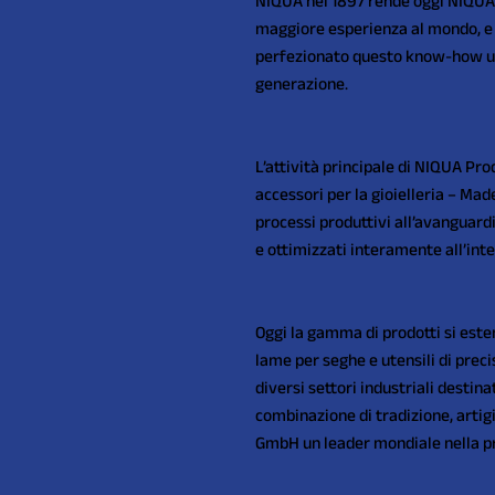
NIQUA nel 1897 rende oggi NIQUA i
maggiore esperienza al mondo, e
perfezionato questo know-how un
generazione.
L’attività principale di NIQUA Pro
accessori per la gioielleria – Mad
processi produttivi all’avanguardia
e ottimizzati interamente all’inte
Oggi la gamma di prodotti si esten
lame per seghe e utensili di prec
diversi settori industriali destin
combinazione di tradizione, arti
GmbH un leader mondiale nella pr