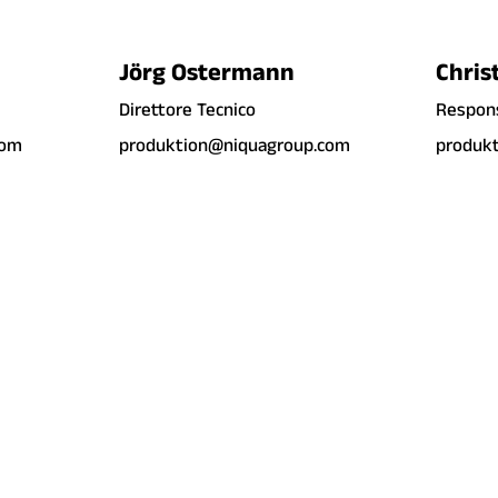
Jörg Ostermann
Chris
Direttore Tecnico
Respons
com
produktion@niquagroup.com
produk