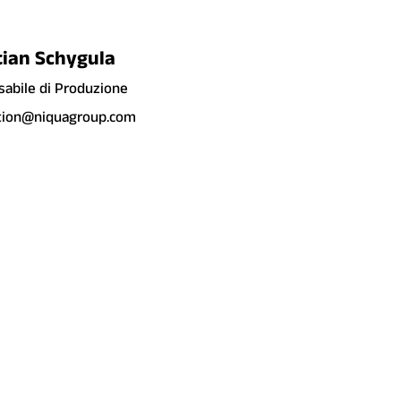
tian Schygula
abile di Produzione
tion@niquagroup.com