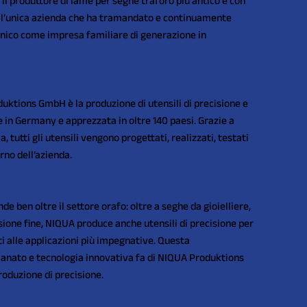
l produttore di lame per seghe traforo più antico e con
 l’unica azienda che ha tramandato e continuamente
ico come impresa familiare di generazione in
duktions GmbH è la produzione di utensili di precisione e
e in Germany e apprezzata in oltre 140 paesi. Grazie a
, tutti gli utensili vengono progettati, realizzati, testati
rno dell’azienda.
de ben oltre il settore orafo: oltre a seghe da gioielliere,
isione fine, NIQUA produce anche utensili di precisione per
ati alle applicazioni più impegnative. Questa
gianato e tecnologia innovativa fa di NIQUA Produktions
oduzione di precisione.